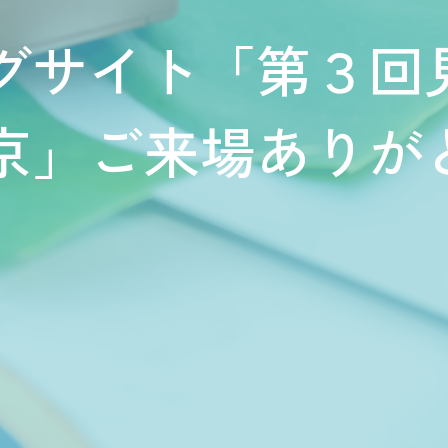
グサイト「第３回
京」ご来場ありが