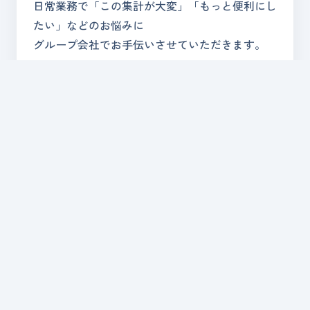
日常業務で「この集計が大変」「もっと便利にし
たい」などのお悩みに
グループ会社でお手伝いさせていただきます。
→
詳しく見る
マクロマン
07
DX推進「無料RPAツール」
DX
RPA
業務効率化
日々の定型常務の自動化
DXや働き方改革推進への一歩として「無料RPA
ツール」マクロマン 導入をご支援させて頂きま